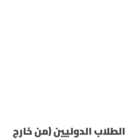
الطلاب الدوليين (من خارج