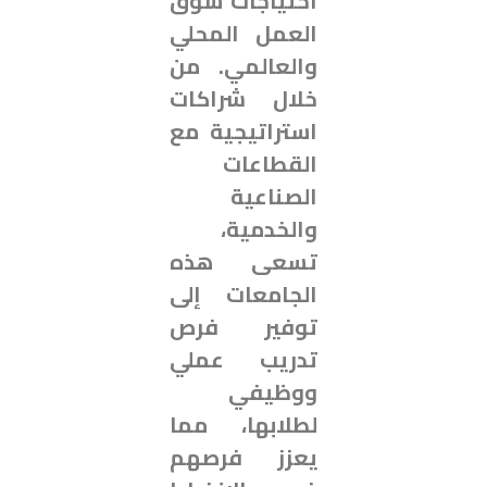
احتياجات سوق
العمل المحلي
والعالمي. من
خلال شراكات
استراتيجية مع
القطاعات
الصناعية
والخدمية،
تسعى هذه
الجامعات إلى
توفير فرص
تدريب عملي
ووظيفي
لطلابها، مما
يعزز فرصهم