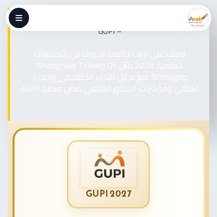
جامعة الجوف | الترتيب العالمي والتصنيفات الدولية 2026
– GUPI
تعرف على ترتيب جامعة الجوف في التصنيفات
العالمية 2026 مثل QS وTimes وShanghai
وScimago، مع تحليل الأداء الأكاديمي والبحث
العلمي ومؤشرات الحضور العالمي ضمن منصة GUPI.
GUPI 2027