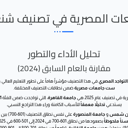
ات المصرية في تصنيف شنغها
تحليل الأداء والتطور
مقارنة بالعام السابق (2024)
التواجد المصري
في هذا التصنيف مؤشراً هاماً على تطور التعليم العالي 
ست جامعات مصرية
ضمن نطاقات التصنيف المختلفة.
في تصنيف عام 2025 هي
جامعة القاهرة
، التي تواجدت ضمن الفئة
00
يستدعي
تحليلاً معمقاً
للأسباب الكامنة وراء هذا التراجع النسبي.
ين شمس
و
جامعة المنصورة
على نفس نطاق التصنيف (601-700) بين عامي 2024 و 2025، مما يعكس
ناً ملحوظاً
بصعودها من نطاق 601-700 في 2024 إلى 501-600 في 2025. أما
ينما شهدت
جامعة الزقازيق
تراجعاً
من نطاق 701-800 إلى 901-1000.