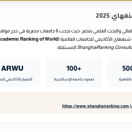
الجامعات في الصومال
ومؤشر النزاهة البحثية 
الجامعات في جيبوتي
التصنيفات 2026
اي 2025
الجامعات في جزر القمر
شهد عام 2025 محطة محورية في مسيرة التعليم العالي والبحث العلمي بمصر، حيث نجحت 6 جامعات مصرية في
Academic Ranking of World
ShanghaiRanking Consult
المستقلة.
ARWU
+100
القاهرة
صعود جامعة الإسكندرية
المعيار الأكاديمي الب
https://www.shanghairanking.com (A