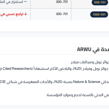
701–800
استقرار في الفئ
701–800
701–800
تراجع نسبي في ا
901–1000
في ARWU
ائز نوبل وميداليات فيلدز.
يمي البحثي بالنسبة لحجم وموارد المؤسسة.