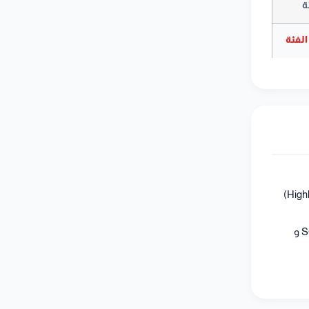
ة
لفئة
تشمل الحائزين على جوائز نوبل وفيلدز (20%)، والباحثين الأكثر استشهاداً (Highly Cited Researchers)
الأبحاث المنشورة في مجلتي Nature & Science بنسبة (20%)، والأبحاث المفهرسة في شبكتي SCIE و