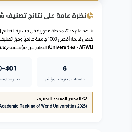
تحليل أول 10 جامعات عربية QS 2027
الجامعات السورية
تصنيف QS للطب 2026
نظرة عامة على نتائج تصنيف شنغه
دليل THE الكامل.
THE العالمي
ALL تصنيف التايمز 2026
THE عربي
THE للتأثير المستدام
ضمن قائمة أفضل 1000 جامعة عالمياً وفق تصنيف شنغهاي الأكاديمي للجامعات العالمية
تصنيف التايمز للطب 2026
Universities - ARWU)
الصادر عن مؤسسة
ancy
تصنيف AD Scientific Index
تصنيف US News
تصنيف ليدن (Leiden Ranking)
تصنيف التعليم العالي HE
401–500
6
تصنيف تصنيف uniRank
تصنيف تصنيف CWUR 2026
جامعات مصرية بالمؤشر
صدارة جامعة 
CWUR 2026 التوظيف
تصنيف تصنيف الجاذبية والرؤية
المصدر المعتمد للتصنيف:
cademic Ranking of World Universities 2025)