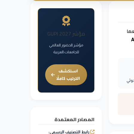
(RI²)
 حجز مواقعها
مؤشر GUPI 2027
(
مؤشر الحضور العالمي
للجامعات العربية
استكشف
الترتيب كاملاً
حوثي
المصادر المعتمدة
رابط التصنيف الرسمي: