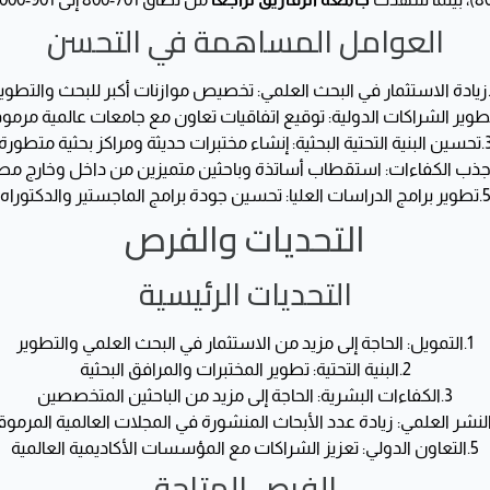
العوامل المساهمة في التحسن
زيادة الاستثمار في البحث العلمي
: تخصيص موازنات أكبر للبحث والتطوي
طوير الشراكات الدولية
: توقيع اتفاقيات تعاون مع جامعات عالمية مرمو
3
تحسين البنية التحتية البحثية
: إنشاء مختبرات حديثة ومراكز بحثية متطورة
ذب الكفاءات
: استقطاب أساتذة وباحثين متميزين من داخل وخارج مص
5
تطوير برامج الدراسات العليا
: تحسين جودة برامج الماجستير والدكتوراه
التحديات والفرص
التحديات الرئيسية
1.
التمويل
: الحاجة إلى مزيد من الاستثمار في البحث العلمي والتطوير
2.
البنية التحتية
: تطوير المختبرات والمرافق البحثية
3.
الكفاءات البشرية
: الحاجة إلى مزيد من الباحثين المتخصصين
لنشر العلمي
: زيادة عدد الأبحاث المنشورة في المجلات العالمية المرموق
5.
التعاون الدولي
: تعزيز الشراكات مع المؤسسات الأكاديمية العالمية
الفرص المتاحة