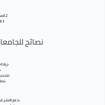
.
2.
المد
3.
ال
نصائح للجامعات
•
زيادة 
•
•
تشجيع
•
تطوي
•
دعم النشر في