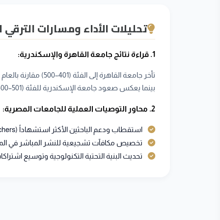
تحليلات الأداء ومسارات الترقي 
1. قراءة نتائج جامعة القاهرة والإسكندرية:
بينما يعكس صعود جامعة الإسكندرية للفئة (501–600) نجاح خطط التوسع في دعم الشراكات الأكاديمية الدولية وتطوير المعامل البحثية.
2. محاور التوصيات العملية للجامعات المصرية:
استقطاب ودعم الباحثين الأكثر استشهاداً (Highly Cited Researchers) في مجالات التخصص الـ 21.
تخصيص مكافآت تشجيعية للنشر المباشر في المجلات
تحديث البنية التحتية التكنولوجية وتوسيع اشتراكات