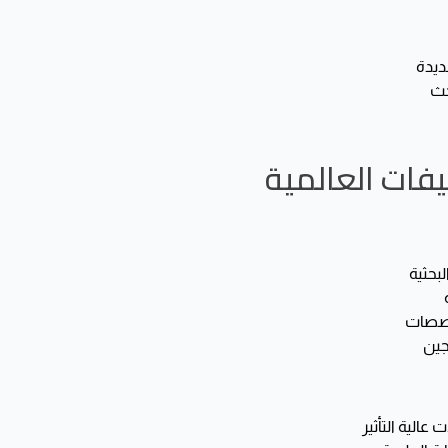
ديدة
حث
يفات العالمية
بحثية
تخصصات
جين
عالية التأثير