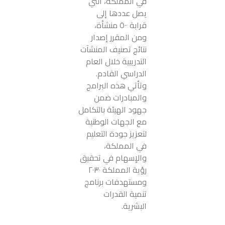
في المملكة، التي
يصل عددها إلى
قرابة ٥٠٠ منشأة،
ومن المقرر إصدار
نتائج تصنيف المنشآت
التدريبية خلال العام
الدراسي القادم.
وتأتي هذه البرامج
والمبادرات ضمن
جهود الهيئة بالتكامل
مع الجهات الوطنية
لتعزيز جودة التعليم
في المملكة،
والإسهام في تحقيق
رؤية المملكة ٢٠٣٠
ومستهدفات برنامج
تنمية القدرات
البشرية.