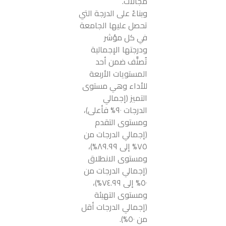
مجالات.
وبناءً على الدرجة التي
تحصل عليها الجامعة
في كل مؤشر
ودرجتها الإجمالية
تُصنَّف ضمن أحد
المستويات الأربعة
للأداء وهي مستوى
التميز (إجمالي
الدرجات ٩٠% فأعلى)،
ومستوى التقدم
(إجمالي الدرجات من
٧٥% إلى ٨٩.٩٩%)،
ومستوى الانطلاق
(إجمالي الدرجات من
٥٠% إلى ٧٤.٩٩%)،
ومستوى التهيئة
(إجمالي الدرجات أقل
من ٥٠%).