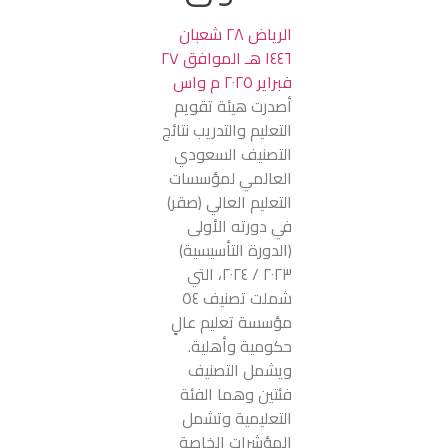
الرياض ٢٨ شعبان
١٤٤٦ هـ الموافق ٢٧
فبراير ٢٠٢٥ م واس
أصدرت هيئة تقويم
التعليم والتدريب نتائج
التصنيف السعودي
العالمي لمؤسسات
التعليم العالي (صقر)
في دورته الأولى
(الدورة التأسيسية)
٢٠٢٣ / ٢٠٢٤، التي
شملت تصنيف ٥٤
مؤسسة تعليم عالٍ
حكومية وأهلية.
ويشمل التصنيف
فئتين وهما الفئة
التعليمية وتشمل
المؤشرات الخاصة