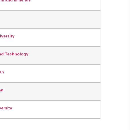
um and Minerals
iversity
and Technology
ah
an
ersity