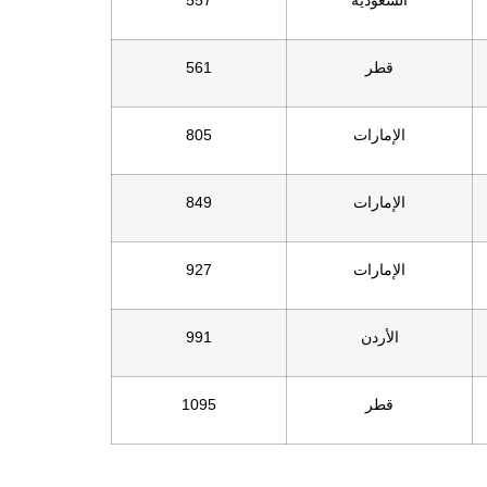
السعودية
557
قطر
561
الإمارات
805
الإمارات
849
الإمارات
927
الأردن
991
قطر
1095