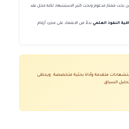
 بين بحث ممتاز مدعوم وبحث كثير الاستشهاد لكنه محل نقد
ية النفوذ العلمي
بدلاً من الاعتماد على مجرد أرقام
ثل (QS) أو (Times) أو (ARWU)، ولكنه يُصنف كمنصة تحليل استشهادات متقدمة وأداة بحثية متخصصة. ويحظى
حليل السياق.