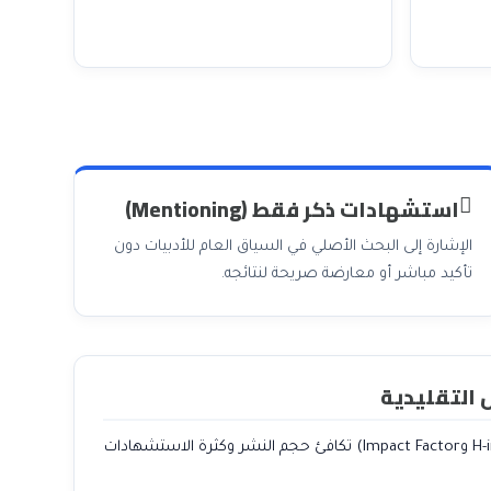
استشهادات ذكر فقط (Mentioning)
الإشارة إلى البحث الأصلي في السياق العام للأدبيات دون
تأكيد مباشر أو معارضة صريحة لنتائجه.
 التقليدية
الأنظمة التقليدية (مثل H-index وImpact Factor) تكافئ حجم النشر وكثرة الاستشهادات