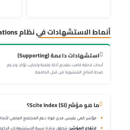
دليل THE الكامل.
THE العالمي
ALL تصنيف التايمز 2026
THE عربي
THE للتأثير المستدام
أنماط الاستشهادات في نظام Smart Citations
تصنيف التايمز للطب 2026
تصنيف AD Scientific Index
تصنيف US News
تصنيف ليدن (Leiden Ranking)
استشهادات داعمة (Supporting)
تصنيف التعليم العالي HE
تصنيف تصنيف uniRank
تصنيف تصنيف CWUR 2026
أبحاث لاحقة قامت بتقديم أدلة علمية وتجارب تؤكد وتدعم
CWUR 2026 التوظيف
صحة النتائج المنشورة من قبل الجامعة.
تصنيف تصنيف الجاذبية والرؤية
ما هو مؤشر Scite Index (SI)؟
مؤشر كمي يقيس مدى قوة دعم المجتمع العلمي لأبحاث
ارتفاع المؤشر:
يتحقق بزيادة نسبة الاستشهادات الداعمة