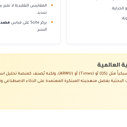
المقاييس التقليدية لا تميز
 الجدلية.
شديد.
ية.
يركز Scite على قياس
مصداق
النشر.
ة العالمية
لا يُعد Scite Rankings حالياً تصنيفاً جامعياً شاملاً كلاسيكياً م
 البحثية بفضل منهجيته المبتكرة المعتمدة على الذكاء الاصطناعي وت