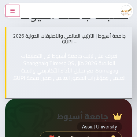
تصنبف جامعة أسيوط
جامعة أسيوط | الترتيب العالمي والتصنيفات الدولية 2026
– GUPI
تعرف على ترتيب جامعة أسيوط في التصنيفات
العالمية 2026 مثل QS وTimes وShanghai
وScimago، مع تحليل الأداء الأكاديمي والبحث
العلمي ومؤشرات الحضور العالمي ضمن منصة GUPI.
جامعة أسيوط
Assiut University