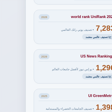
world rank UniRank 20
2026
7,28
• تصنيف يوني رانك العالمي
تصنيف عالمي معتمد
US News Ranking
2026
1,29
• يو إس نيوز لأفضل جامعات العالم
تصنيف عالمي معتمد
UI GreenMetr
2025
1,39
• تصنيف الجامعات الخضراء والمستدامة