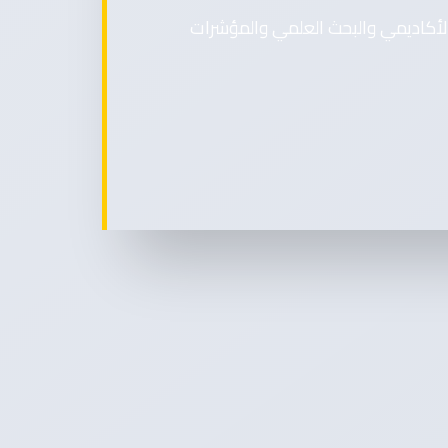
بقرطاج سابقًا) في التصنيفات الدولية 2026 وتحليل الحضور الأكاديمي والبحث العلمي والمؤشرات