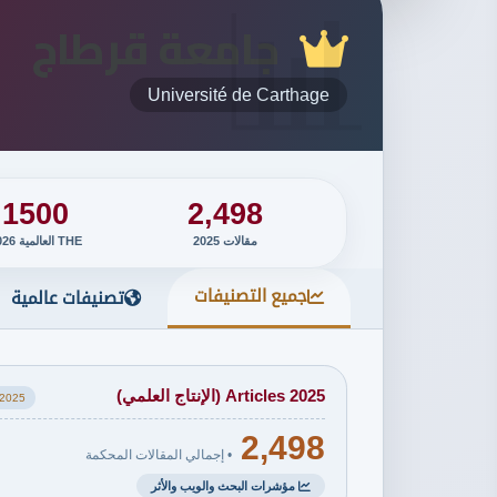
تحليل أول 10 جامعات عربية QS 2027
الجامعات السورية
جامعة قرطاج
تصنيف QS للطب 2026
دليل THE الكامل.
THE العالمي
ALL تصنيف التايمز 2026
Université de Carthage
THE عربي
THE للتأثير المستدام
تصنيف التايمز للطب 2026
تصنيف AD Scientific Index
تصنيف US News
1500
2,498
تصنيف ليدن (Leiden Ranking)
تصنيف التعليم العالي HE
مقالات 2025
THE العالمية 2026
تصنيف تصنيف uniRank
تصنيف تصنيف CWUR 2026
جميع التصنيفات
تصنيفات عالمية
CWUR 2026 التوظيف
تصنيف تصنيف الجاذبية والرؤية
Articles 2025 (الإنتاج العلمي)
2025
2,498
• إجمالي المقالات المحكمة
مؤشرات البحث والويب والأثر