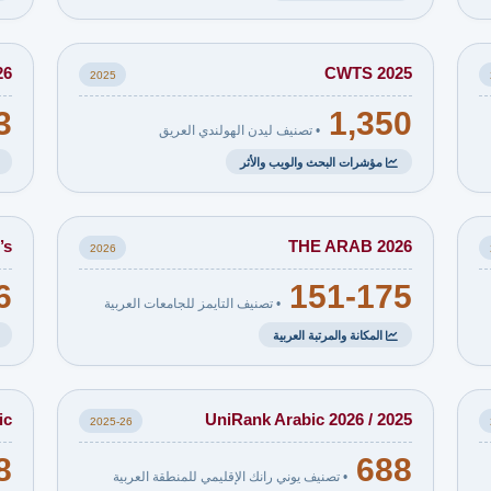
26
CWTS 2025
2025
3
1,350
• تصنيف ليدن الهولندي العريق
مؤشرات البحث والويب والأثر
’s
THE ARAB 2026
2026
6
151-175
• تصنيف التايمز للجامعات العربية
المكانة والمرتبة العربية
ic
UniRank Arabic 2026 / 2025
2025-26
8
688
• تصنيف يوني رانك الإقليمي للمنطقة العربية