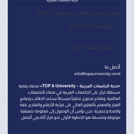
مؤشر الحضور العالمي للجامعات (GUPI)
نتائج مؤشر GUPI 2025
منهجية مؤشر (GUPI)
أتصل بنا
اinfo@topauniversity.com
«نخبة الجامعات العربية – TOP A University»
منصة رقمية
مستقلة تركز على الجامعات العربية في فضاء التصنيفات
العالمية، وتقدّم محتوى تحليلياً مبسطاً يساعد الطالب وصانع
القرار والمهتم بالتعليم العالي على قراءة الأرقام والتقارير بلغة
واضحة وعصرية. نحن نؤمن أن الوصول إلى معلومة تصنيفية
موثوقة ومنسقة هو الخطوة الأولى نحو قرار أكاديمي أفضل.