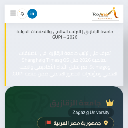
جامعة الزقازيق | الترتيب العالمي والتصنيفات الدولية
2026 – GUPI
تعرف على ترتيب جامعة الزقازيق في التصنيفات
العالمية 2026 مثل QS وTimes وShanghai
وScimago، مع تحليل الأداء الأكاديمي والبحث
العلمي ومؤشرات الحضور العالمي ضمن منصة GUPI.
جامعة الزقازيق
Zagazig University
جمهورية مصر العربية